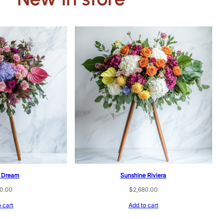
e Dream
Sunshine Riviera
80.00
$
2,680.00
 cart
Add to cart