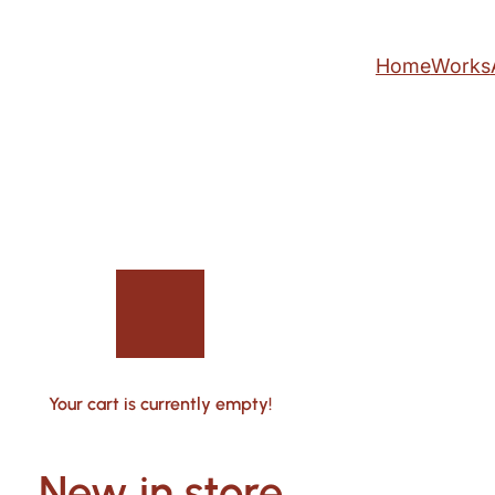
Home
Works
Your cart is currently empty!
New in store