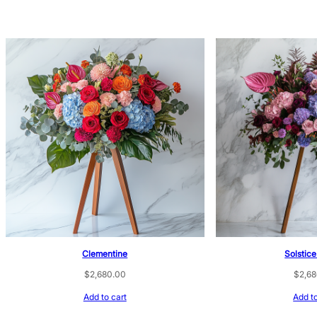
Clementine
Solstic
$
2,680.00
$
2,6
Add to cart
Add to