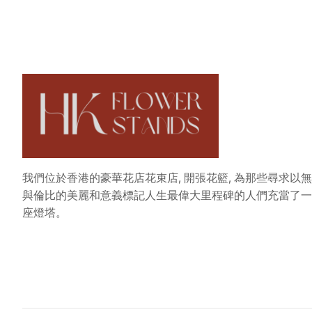
我們位於香港的豪華花店花束店, 開張花籃, 為那些尋求以無
與倫比的美麗和意義標記人生最偉大里程碑的人們充當了一
座燈塔。