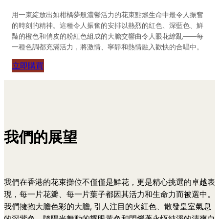
用一束綻放出如柑橘夢般濃鬱活力的花束點燃生命中最令人振奮
的時刻的精神。這種令人振奮的安排以熱烈的紅色、深藍色、鮮
豔的橙色和俏皮的粉紅色組成的大膽交響曲令人眼花繚亂——每
一種色調都充滿活力，將激情、寧靜和熱情融入歡快的合唱中。
立即購買
我們的展望
我們在香港的花束攤位不僅僅是鮮花，更是精心挑選的卓越表
現，每一片花瓣、每一片葉子都因其活力和生命力而被選中。
我們擁抱大膽色彩的大膽, 引人注目的火紅色、散發皇室氣息
的深紫色、隨陽光舞動的耀眼黃色和閃爍著永恆純淨的清爽白