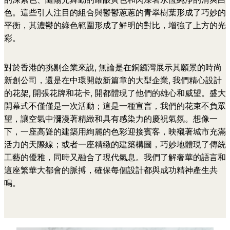
色。這些引人注目的組合與鬱鬱蔥蔥的青翠樹葉形成了巧妙的
平衡，其濃鬱的綠色範圍形成了鮮明的對比，增強了上方的光
彩。
對於香港的挑剔企業來說, 無論是在銅鑼灣展示其願景的時尚
新創公司，還是在中環開啟新篇章的大型企業, 我們精心設計
的花架, 開張花牌和花卡, 開都體現了他們的雄心和威望。盛大
開幕式不僅僅是一次活動；這是一種宣言，我們的花束不負眾
望，讓空氣中瀰漫著精緻和具有感染力的慶祝氣氛。想像一
下，一座高聳的建築用絢麗的色彩迎接賓客，映襯著城市充滿
活力的天際線；或者一座精緻的建築構圖，巧妙地體現了傳統
工藝的優雅，同時又融合了現代氣息。我們了解奢華的語言和
這座繁華大都會的脈搏，確保每個設計都與成功精神產生共
鳴。