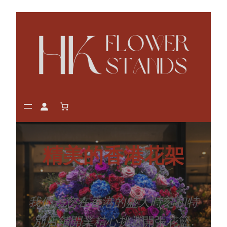
Skip
to
content
精美的香港花架
我們為您在香港的盛大時刻和特
別店鋪開業精心挑選
開張花籃.