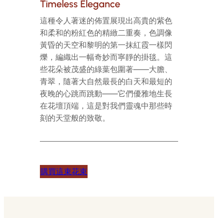
Timeless Elegance
這種令人著迷的佈置展現出高貴的紫色
和柔和的粉紅色的精緻二重奏，色調像
黃昏的天空和黎明的第一抹紅霞一樣閃
爍，編織出一幅奇妙而寧靜的掛毯。這
些花朵被茂盛的綠葉包圍著——大膽、
青翠，隨著大自然最長的白天和最短的
夜晚的心跳而跳動——它們優雅地生長
在花壇頂端，這是對我們靈魂中那些時
刻的天堂般的致敬。
購買這束花束