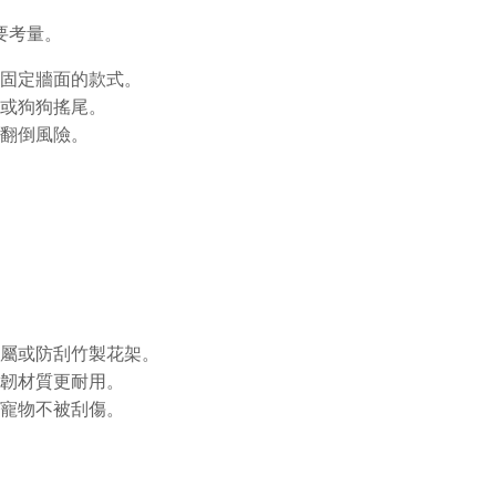
要考量。
固定牆面的款式。
或狗狗搖尾。
翻倒風險。
屬或防刮竹製花架。
韌材質更耐用。
寵物不被刮傷。