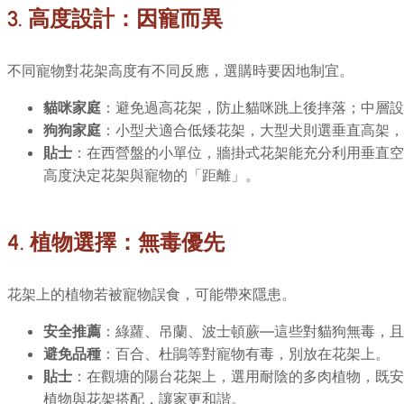
3. 高度設計：因寵而異
不同寵物對花架高度有不同反應，選購時要因地制宜。
貓咪家庭
：避免過高花架，防止貓咪跳上後摔落；中層設
狗狗家庭
：小型犬適合低矮花架，大型犬則選垂直高架，
貼士
：在西營盤的小單位，牆掛式花架能充分利用垂直空
高度決定花架與寵物的「距離」。
4. 植物選擇：無毒優先
花架上的植物若被寵物誤食，可能帶來隱患。
安全推薦
：綠蘿、吊蘭、波士頓蕨—這些對貓狗無毒，且
避免品種
：百合、杜鵑等對寵物有毒，別放在花架上。
貼士
：在觀塘的陽台花架上，選用耐陰的多肉植物，既安
植物與花架搭配，讓家更和諧。