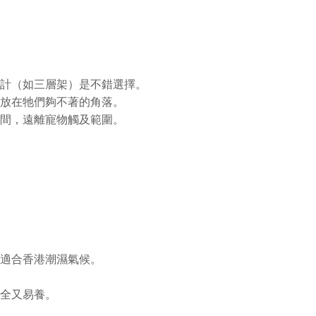
計（如三層架）是不錯選擇。
放在牠們夠不著的角落。
間，遠離寵物觸及範圍。
適合香港潮濕氣候。
全又易養。