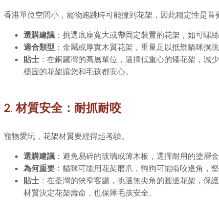
香港單位空間小，寵物跑跳時可能撞到花架，因此穩定性是首
選購建議
：挑選底座寬大或帶固定裝置的花架，如可螺絲
適合類型
：金屬或厚實木質花架，重量足以抵禦貓咪撲跳
貼士
：在銅鑼灣的高層單位，選擇低重心的矮花架，減少
穩固的花架讓您和毛孩都安心。
2. 材質安全：耐抓耐咬
寵物愛玩，花架材質要經得起考驗。
選購建議
：避免易碎的玻璃或薄木板，選擇耐用的塗層金
為何重要
：貓咪可能用花架磨爪，狗狗可能啃咬邊角，堅
貼士
：在荃灣的狹窄客廳，挑選無尖角的圓邊花架，保護
材質決定花架壽命，也保障毛孩安全。