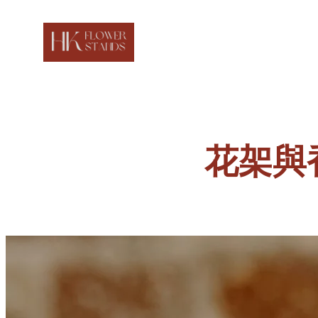
Skip
to
content
花架與