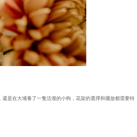
，還是在大埔養了一隻活潑的小狗，花架的選擇和擺放都需要特