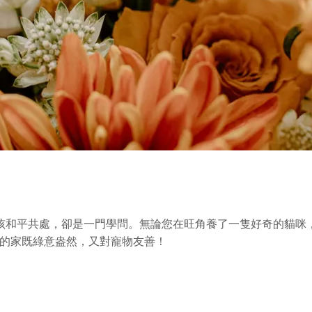
孩和平共處，卻是一門學問。無論您在旺角養了一隻好奇的貓咪
您的家既綠意盎然，又對寵物友善！