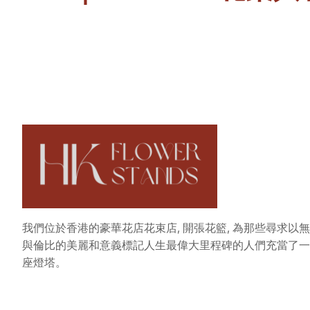
我們位於香港的豪華花店花束店, 開張花籃, 為那些尋求以無
與倫比的美麗和意義標記人生最偉大里程碑的人們充當了一
座燈塔。