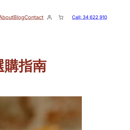
About
Blog
Contact
Call: 34 622 910
選購指南